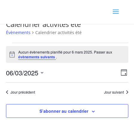
Calendrier activités été
Évènements
Calendrier activités été
Évènements
for
Aucun évènements planifié pour 6 mars 2025. Passer aux
Notice
évènements suivants
.
6
mars
Navig
Navi
06/03/2025
2025
Jour
de
par
Sélectionnez
vues
consu
une
Évè
Jour précédent
Jour suivant
date.
S’abonner au calendrier