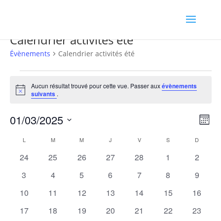
Calendrier activités été
Évènements
Calendrier activités été
Évènements
Aucun résultat trouvé pour cette vue. Passer aux
évènements
Notice
suivants
.
Navig
Navi
01/03/2025
Mois
de
par
Sélectionnez
vues
Calendrier
consu
L
LUNDI
M
MARDI
M
MERCREDI
J
JEUDI
V
VENDREDI
S
SAMEDI
D
DIMANC
une
Évè
de
date.
0
0
0
0
0
0
0
24
25
26
27
28
1
2
Évènements
évènements
évènements
évènements
évènements
évènements
évènements
évènem
0
0
0
0
0
0
0
3
4
5
6
7
8
9
évènements
évènements
évènements
évènements
évènements
évènements
évènem
0
0
0
0
0
0
0
10
11
12
13
14
15
16
évènements
évènements
évènements
évènements
évènements
évènements
évènem
0
0
0
0
0
0
0
17
18
19
20
21
22
23