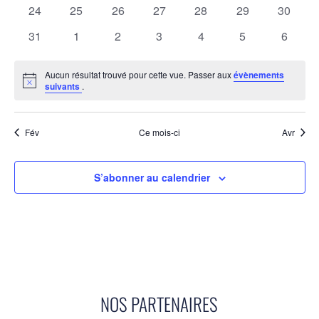
évènements
évènements
évènements
évènements
évènements
évènements
évènem
0
0
0
0
0
0
0
24
25
26
27
28
29
30
évènements
évènements
évènements
évènements
évènements
évènements
évènem
0
0
0
0
0
0
0
31
1
2
3
4
5
6
évènements
évènements
évènements
évènements
évènements
évènements
évènem
Aucun résultat trouvé pour cette vue. Passer aux
évènements
Notice
suivants
.
Fév
Ce mois-ci
Avr
S’abonner au calendrier
NOS PARTENAIRES