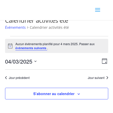
Calendrier activités été
Évènements
Calendrier activités été
Évènements
for
Aucun évènements planifié pour 4 mars 2025. Passer aux
Notice
évènements suivants
.
4
mars
Navig
Navi
04/03/2025
2025
Jour
de
par
Sélectionnez
vues
consu
une
Évè
Jour précédent
Jour suivant
date.
S’abonner au calendrier