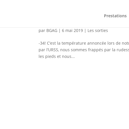
Prestations
Davai à Mamay (Ski en Sib
par
BGAG
|
6 mai 2019
|
Les sorties
-34! C’est la température annoncée lors de not
par l’URSS, nous sommes frappés par la rudesse
les pieds et nous...