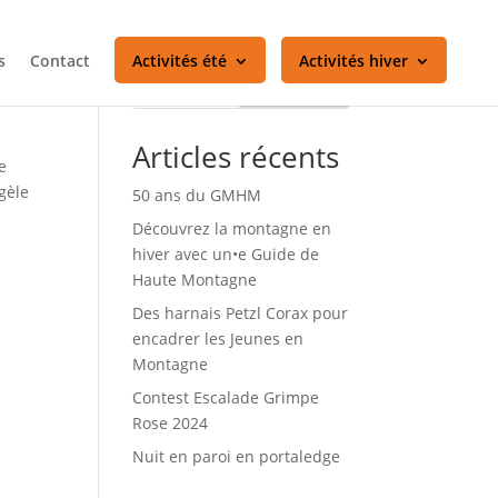
s
Contact
Activités été
Activités hiver
Rechercher
Articles récents
e
gèle
50 ans du GMHM
Découvrez la montagne en
hiver avec un•e Guide de
Haute Montagne
Des harnais Petzl Corax pour
encadrer les Jeunes en
Montagne
Contest Escalade Grimpe
Rose 2024
Nuit en paroi en portaledge