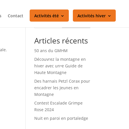
s
Contact
Activités été
Activités hiver
Rechercher
Articles récents
ale.
50 ans du GMHM
Découvrez la montagne en
hiver avec un•e Guide de
Haute Montagne
Des harnais Petzl Corax pour
encadrer les Jeunes en
Montagne
Contest Escalade Grimpe
Rose 2024
Nuit en paroi en portaledge