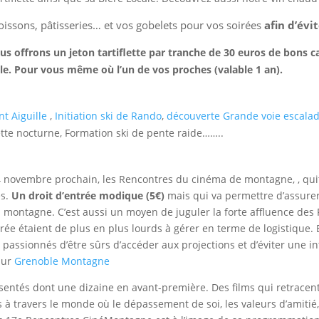
 boissons, pâtisseries… et vos gobelets pour vos soirées
afin d’évi
us offrons un jeton tartiflette par tranche de 30 euros de bons 
e. Pour vous même où l’un de vos proches (valable 1 an).
t Aiguille
,
Initiation ski de Rando
,
découverte Grande voie escala
uette nocturne, Formation ski de pente raide……..
 14 novembre prochain, les Rencontres du cinéma de montagne, , q
es.
Un droit d’entrée modique (5€)
mais qui va permettre d’assurer
montagne. C’est aussi un moyen de juguler la forte affluence des 
rée étaient de plus en plus lourds à gérer en terme de logistique. 
ux passionnés d’être sûrs d’accéder aux projections
et d’éviter une i
sur
Grenoble Montagne
ésentés dont une dizaine en avant-première. Des films qui retrace
 à travers le monde où le dépassement de soi, les valeurs d’amitié,