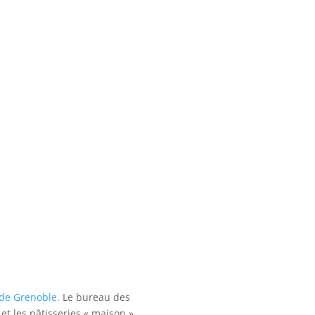
de Grenoble.
Le bureau des
et les pâtisseries « maison » …