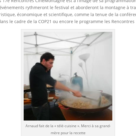
des 17e Rencontres CinéMontagne est à l’image de sa programmatio
 événements rythmeront le festival et aborderont la montagne à tr
ristique, économique et scientifique, comme la tenue de la confére
 dans le cadre de la COP21 ou encore le programme les Rencontres
Arnaud fait de la « télé-cuisine ». Merci à sa grand-
mère pour la recette