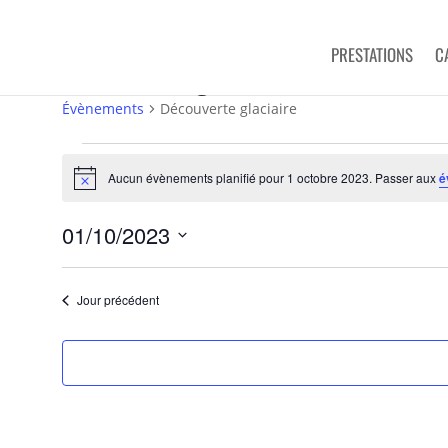
PRESTATIONS
C
Découverte glaciaire
Évènements
Découverte glaciaire
Évènements
for
Aucun évènements planifié pour 1 octobre 2023. Passer aux
é
Notice
1
octobre
01/10/2023
2023
Sélectionnez
une
Jour précédent
date.