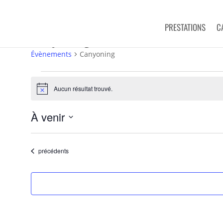
PRESTATIONS
C
Canyoning
Évènements
Canyoning
Évènements
Aucun résultat trouvé.
Notice
À venir
Sélectionnez
une
Évènements
précédents
date.