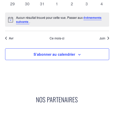
évènements
évènements
évènements
évènements
évènements
évènements
évènem
0
0
0
0
0
0
0
29
30
31
1
2
3
4
évènements
évènements
évènements
évènements
évènements
évènements
évènem
Aucun résultat trouvé pour cette vue. Passer aux
évènements
Notice
suivants
.
Avr
Ce mois-ci
Juin
S’abonner au calendrier
NOS PARTENAIRES