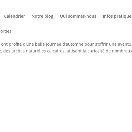
Calendrier
Notre blog
Qui sommes-nous
Infos pratique
e la Tour Percée et l’Arche Miracle
sorties
nt profité d’une belle journée d’automne pour s’offrir une aventu
, des arches naturelles calcaires, attisent la curiosité de nombreu