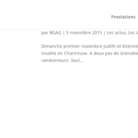
Prestations
Rando du Vertige autour d
par
BGAG
|
5 novembre 2015
|
Les actus
,
Les 
Dimanche premier novembre Judith et Etienne o
insolite en Chartreuse. A deux pas de Grenoble
randonneurs. Seul...