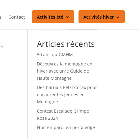
s
Contact
Activités été
Activités hiver
Rechercher
Articles récents
re
x
50 ans du GMHM
Découvrez la montagne en
hiver avec un•e Guide de
Haute Montagne
Des harnais Petzl Corax pour
encadrer les Jeunes en
Montagne
Contest Escalade Grimpe
Rose 2024
Nuit en paroi en portaledge