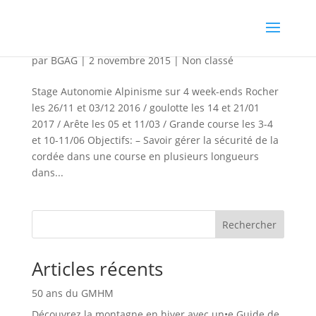
Stage autonomie alpinisme
par
BGAG
|
2 novembre 2015
|
Non classé
Stage Autonomie Alpinisme sur 4 week-ends Rocher
les 26/11 et 03/12 2016 / goulotte les 14 et 21/01
2017 / Arête les 05 et 11/03 / Grande course les 3-4
et 10-11/06 Objectifs: – Savoir gérer la sécurité de la
cordée dans une course en plusieurs longueurs
dans...
Rechercher
Articles récents
50 ans du GMHM
Découvrez la montagne en hiver avec un•e Guide de