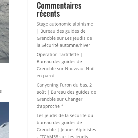
Commentaires
récents
Stage autonomie alpinisme
| Bureau des guides de
Grenoble
sur
Les Jeudis de
la Sécurité automne/hiver
Opération Tartiflette |
Bureau des guides de
Grenoble
sur
Nouveau: Nuit
en paroi
Canyoning Furon du bas, 2
s
août | Bureau des guides de
Grenoble
sur
Changer
d’approche *
Les jeudis de la sécurité du
bureau des guides de
Grenoble | Jeunes Alpinistes
- FFCAM38
sur
Les Jeudis