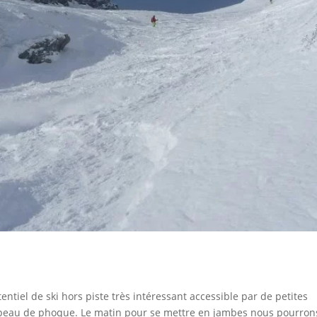
entiel de ski hors piste très intéressant accessible par de petites
 peau de phoque. Le matin pour se mettre en jambes nous pourron