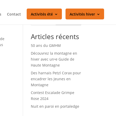
s
Contact
Activités été
Activités hiver
Rechercher
Articles récents
 de
us
50 ans du GMHM
Découvrez la montagne en
hiver avec un•e Guide de
Haute Montagne
Des harnais Petzl Corax pour
encadrer les Jeunes en
Montagne
Contest Escalade Grimpe
Rose 2024
Nuit en paroi en portaledge