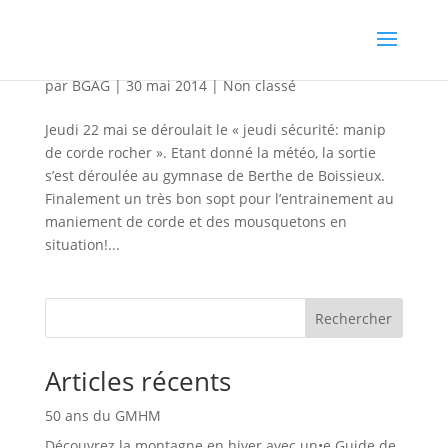
Jeudis sécurité – escalade du 22/05
par
BGAG
|
30 mai 2014
|
Non classé
Jeudi 22 mai se déroulait le « jeudi sécurité: manip
de corde rocher ». Etant donné la météo, la sortie
s’est déroulée au gymnase de Berthe de Boissieux.
Finalement un très bon sopt pour l’entrainement au
maniement de corde et des mousquetons en
situation!...
Rechercher
Articles récents
50 ans du GMHM
Découvrez la montagne en hiver avec un•e Guide de