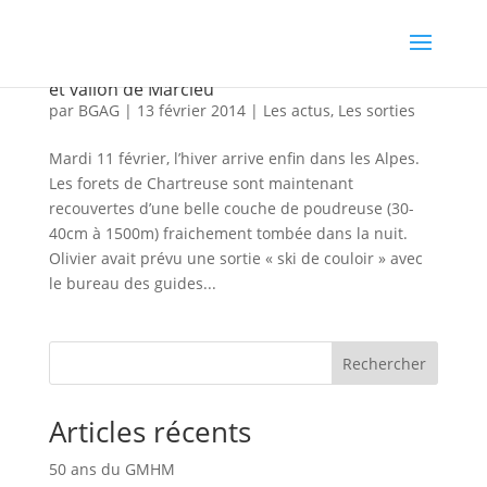
Ski de couloir en Chartreuse- Couloir en Virgule
et vallon de Marcieu
par
BGAG
|
13 février 2014
|
Les actus
,
Les sorties
Mardi 11 février, l’hiver arrive enfin dans les Alpes.
Les forets de Chartreuse sont maintenant
recouvertes d’une belle couche de poudreuse (30-
40cm à 1500m) fraichement tombée dans la nuit.
Olivier avait prévu une sortie « ski de couloir » avec
le bureau des guides...
Rechercher
Articles récents
50 ans du GMHM