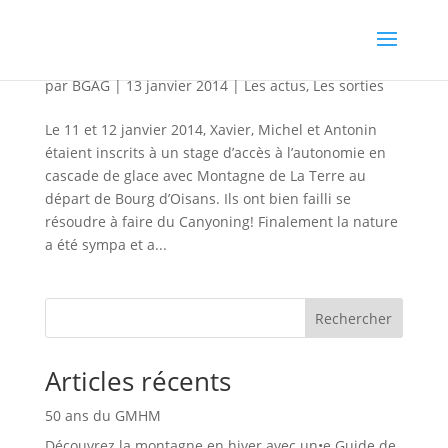
Stage progression en cascade de glace
par
BGAG
|
13 janvier 2014
|
Les actus
,
Les sorties
Le 11 et 12 janvier 2014, Xavier, Michel et Antonin
étaient inscrits à un stage d’accès à l’autonomie en
cascade de glace avec Montagne de La Terre au
départ de Bourg d’Oisans. Ils ont bien failli se
résoudre à faire du Canyoning! Finalement la nature
a été sympa et a...
Rechercher
Articles récents
50 ans du GMHM
Découvrez la montagne en hiver avec un•e Guide de