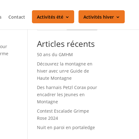
s
Contact
Activités été
Activités hiver
Rechercher
Articles récents
pour
forme
50 ans du GMHM
Découvrez la montagne en
hiver avec un•e Guide de
Haute Montagne
Des harnais Petzl Corax pour
encadrer les Jeunes en
Montagne
Contest Escalade Grimpe
Rose 2024
Nuit en paroi en portaledge