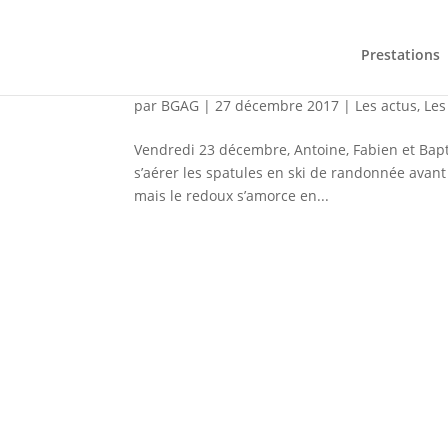
Prestations
Perfectionnement ski de 
par
BGAG
|
27 décembre 2017
|
Les actus
,
Les
Vendredi 23 décembre, Antoine, Fabien et Bapt
s’aérer les spatules en ski de randonnée avant l
mais le redoux s’amorce en...