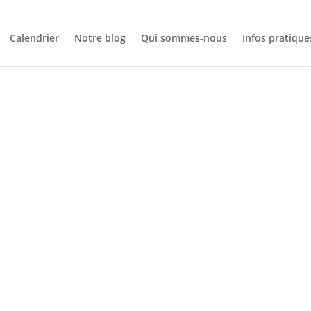
Calendrier
Notre blog
Qui sommes-nous
Infos pratique
CALENDRIER
E-RANDO : T
GRANDES RO