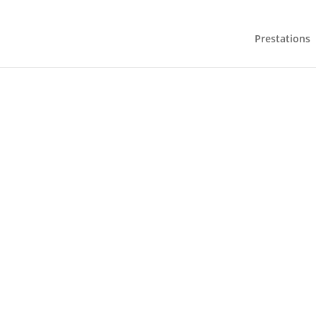
Prestations
ÉCO
LAGOPED