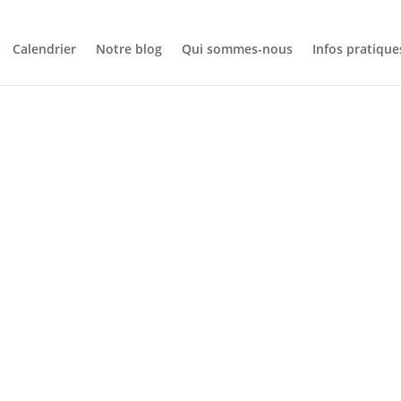
Calendrier
Notre blog
Qui sommes-nous
Infos pratique
CALENDRIER
LE DE MONT
 (ESCALADE