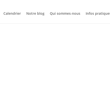
Calendrier
Notre blog
Qui sommes-nous
Infos pratique
CALENDRIER
LE DE MONT
D (ALPINISME