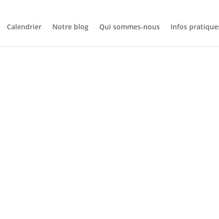
Calendrier
Notre blog
Qui sommes-nous
Infos pratique
NOTRE BLOG
RSÉE DES ARÊ
GERBIER