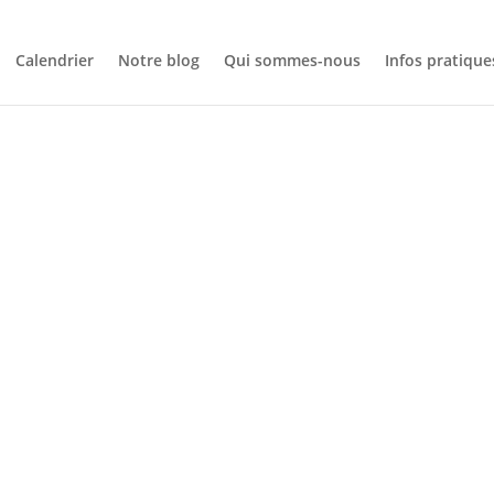
Calendrier
Notre blog
Qui sommes-nous
Infos pratique
NOTRE BLOG
OURNÉE AU C
OLYMPIQUE